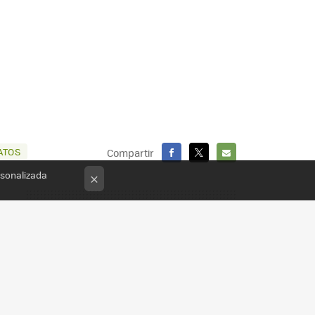
ATOS
Compartir
FACEBOOK
X
E-
rsonalizada
×
MAIL