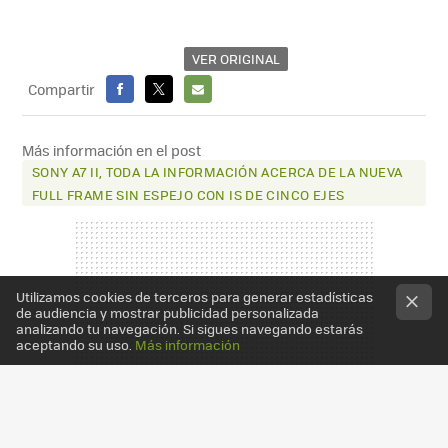
VER ORIGINAL
Compartir
FACEBOOK
X
E-
MAIL
Más información en el post
SONY A7 II, TODA LA INFORMACIÓN ACERCA DE LA NUEVA
FULL FRAME SIN ESPEJO CON IS DE CINCO EJES
Utilizamos cookies de terceros para generar estadísticas
de audiencia y mostrar publicidad personalizada
analizando tu navegación. Si sigues navegando estarás
aceptando su uso.
Más información