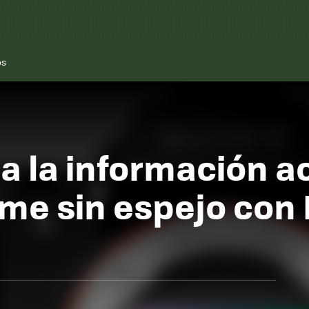
os
da la información a
ame sin espejo con 