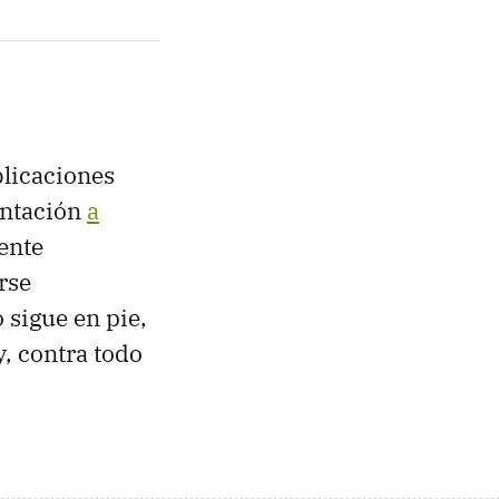
blicaciones
entación
a
ente
rse
 sigue en pie,
y, contra todo