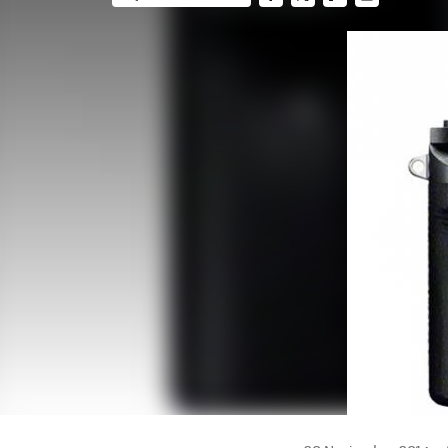
FACEBOOK
TWITTER
FLIPBOARD
E-
MAIL