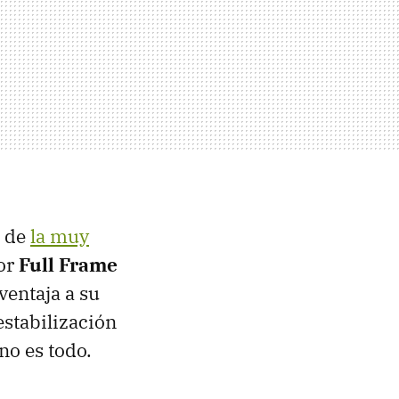
a de
la muy
sor
Full Frame
aventaja a su
estabilización
no es todo.