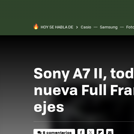
HOY SE HABLA DE
Casio
Samsung
Fot
Sony A7 II, to
nueva Full Fr
ejes
6 comentarios