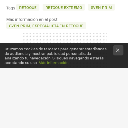
MAIL
RETOQUE
RETOQUE EXTREMO
SVEN PRIM
Tags
Más información en el post
SVEN PRIM, ESPECIALISTA EN RETOQUE
Utilizamos cookies de terceros para generar estadísticas
de audiencia y mostrar publicidad personalizada
analizando tu navegación. Si sigues navegando estarás
aceptando su uso.
Más información