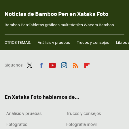
Noticias de Bamboo Pen en Xataka Foto
Bamboo Pen:Tabletas gráficas multitáctiles Wacom Bamboo
OTROS TEMAS:
Análisis y pruebas
Trucos y consejos
Libros 
Síguenos
Twit
Fac
You
Inst
RSS
Flip
ter
ebo
tub
agr
boa
ok
e
am
rd
En Xataka Foto hablamos de...
Análisis y pruebas
Trucos y consejos
Fotógrafos
Fotografía móvil