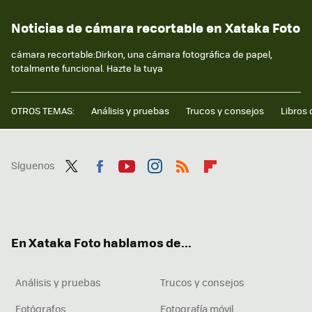
Noticias de cámara recortable en Xataka Foto
cámara recortable:Dirkon, una cámara fotográfica de papel,
totalmente funcional. Hazte la tuya
OTROS TEMAS:
Análisis y pruebas
Trucos y consejos
Libros 
Síguenos
Twit
Fac
You
Inst
RSS
Flip
ter
ebo
tub
agr
boa
ok
e
am
rd
En Xataka Foto hablamos de...
Análisis y pruebas
Trucos y consejos
Fotógrafos
Fotografía móvil