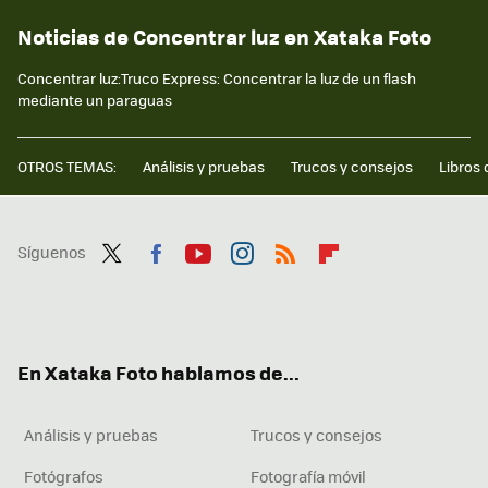
Noticias de Concentrar luz en Xataka Foto
Concentrar luz:Truco Express: Concentrar la luz de un flash
mediante un paraguas
OTROS TEMAS:
Análisis y pruebas
Trucos y consejos
Libros 
Síguenos
Twit
Fac
You
Inst
RSS
Flip
ter
ebo
tub
agr
boa
ok
e
am
rd
En Xataka Foto hablamos de...
Análisis y pruebas
Trucos y consejos
Fotógrafos
Fotografía móvil