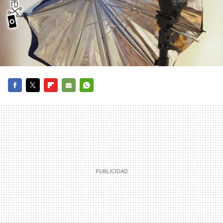
FACEBOOK
TWITTER
FLIPBOARD
E-
WHATSAPP
MAIL