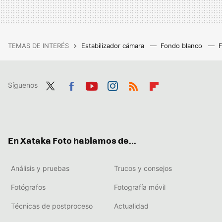
TEMAS DE INTERÉS
Estabilizador cámara
Fondo blanco
Síguenos
Twit
Fac
You
Inst
RSS
Flip
ter
ebo
tub
agr
boa
ok
e
am
rd
En Xataka Foto hablamos de...
Análisis y pruebas
Trucos y consejos
Fotógrafos
Fotografía móvil
Técnicas de postproceso
Actualidad