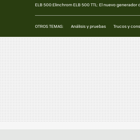
ELB 500:Elinchrom ELB 500 TTL: El nuevo generador de 
OTROS TEMAS:
Análisis y pruebas
Trucos y con