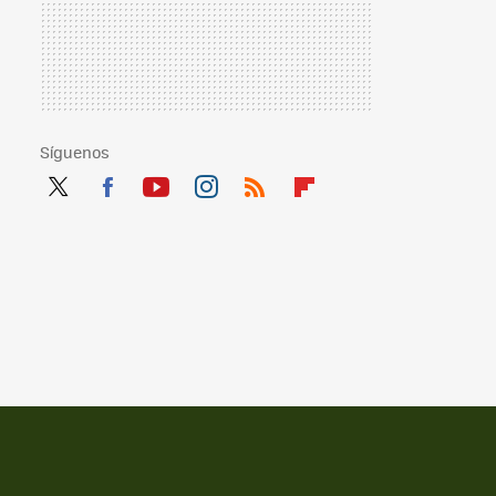
Síguenos
Twit
Fac
You
Inst
RSS
Flip
ter
ebo
tub
agr
boa
ok
e
am
rd