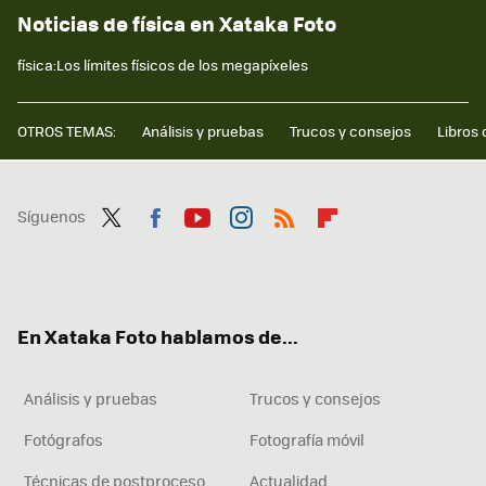
Noticias de física en Xataka Foto
física:Los límites físicos de los megapíxeles
OTROS TEMAS:
Análisis y pruebas
Trucos y consejos
Libros 
Síguenos
Twit
Fac
You
Inst
RSS
Flip
ter
ebo
tub
agr
boa
ok
e
am
rd
En Xataka Foto hablamos de...
Análisis y pruebas
Trucos y consejos
Fotógrafos
Fotografía móvil
Técnicas de postproceso
Actualidad