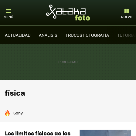
MENÚ
NUEVO
ACTUALIDAD
ANÁLISIS
TRUCOS FOTOGRAFÍA
TUTORIA
física
HOY SE HABLA DE
Sony
Los límites físicos de los