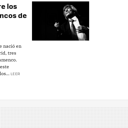
e los
encos de
e nació en
id, tres
lamenco.
este
os...
LEER