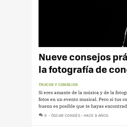
Nueve consejos prác
la fotografía de co
TRUCOS Y CONSEJOS
Si eres amante de la música y de la foto
fotos en un evento musical. Pero si tus
bueno es posible que te hayas encontrad
COMENTARIOS
9
ÓSCAR CONDÉS
HACE 9 AÑOS