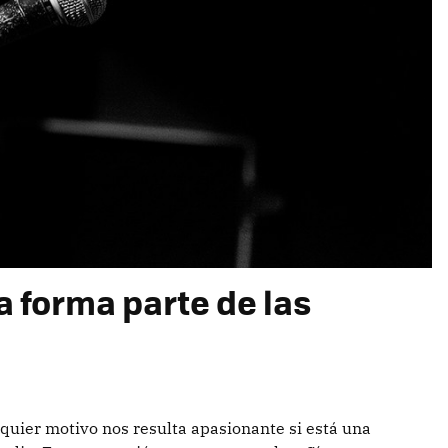
a forma parte de las
quier motivo nos resulta apasionante si está una