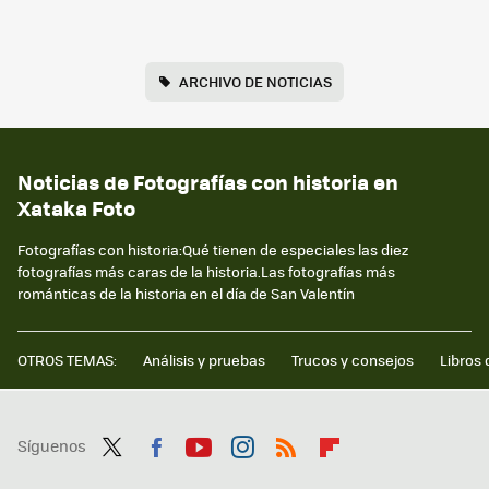
ARCHIVO DE NOTICIAS
Noticias de Fotografías con historia en
Xataka Foto
Fotografías con historia:Qué tienen de especiales las diez
fotografías más caras de la historia.Las fotografías más
románticas de la historia en el día de San Valentín
OTROS TEMAS:
Análisis y pruebas
Trucos y consejos
Libros 
Síguenos
Twit
Fac
You
Inst
RSS
Flip