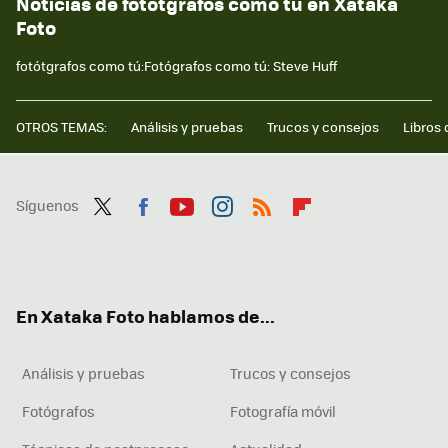
Noticias de fotótgrafos como tú en Xataka
Foto
fotótgrafos como tú:Fotógrafos como tú: Steve Huff
OTROS TEMAS:
Análisis y pruebas
Trucos y consejos
Libros 
Síguenos
Twit
Fac
You
Inst
RSS
Flip
ter
ebo
tub
agr
boa
ok
e
am
rd
En Xataka Foto hablamos de...
Análisis y pruebas
Trucos y consejos
Fotógrafos
Fotografía móvil