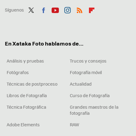
Síguenos
Twit
Fac
You
Inst
RSS
Flip
ter
ebo
tub
agr
boa
ok
e
am
rd
En Xataka Foto hablamos de...
Análisis y pruebas
Trucos y consejos
Fotógrafos
Fotografía móvil
Técnicas de postproceso
Actualidad
Libros de Fotografía
Curso de Fotografía
Técnica Fotográfica
Grandes maestros de la
fotografía
Adobe Elements
RAW