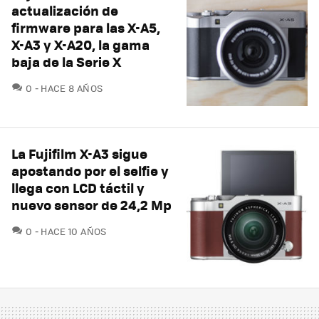
actualización de
firmware para las X-A5,
X-A3 y X-A20, la gama
baja de la Serie X
COMENTARIOS
0
HACE 8 AÑOS
La Fujifilm X-A3 sigue
apostando por el selfie y
llega con LCD táctil y
nuevo sensor de 24,2 Mp
COMENTARIOS
0
HACE 10 AÑOS