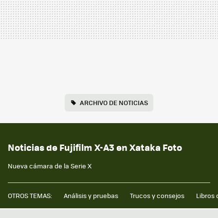
ARCHIVO DE NOTICIAS
Noticias de Fujifilm X-A3 en Xataka Foto
Nueva cámara de la Serie X
OTROS TEMAS:
Análisis y pruebas
Trucos y consejos
Libros 