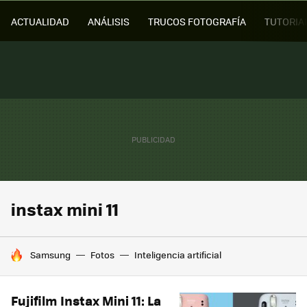
ACTUALIDAD
ANÁLISIS
TRUCOS FOTOGRAFÍA
TUTORIA
instax mini 11
HOY SE HABLA DE
Samsung
Fotos
Inteligencia artificial
Fujifilm Instax Mini 11: La