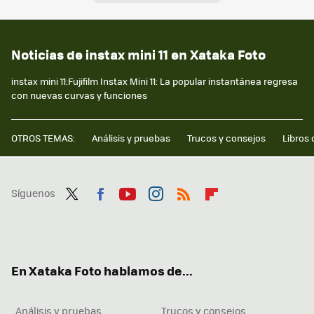
Noticias de instax mini 11 en Xataka Foto
instax mini 11:Fujifilm Instax Mini 11: La popular instantánea regresa
con nuevas curvas y funciones
OTROS TEMAS:
Análisis y pruebas
Trucos y consejos
Libros 
Síguenos
Twit
Fac
You
Inst
RSS
Flip
ter
ebo
tub
agr
boa
ok
e
am
rd
En Xataka Foto hablamos de...
Análisis y pruebas
Trucos y consejos