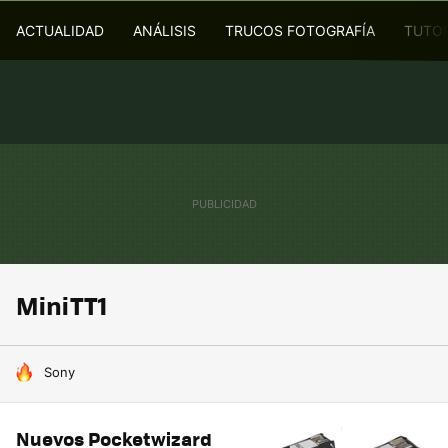
ACTUALIDAD
ANÁLISIS
TRUCOS FOTOGRAFÍA
TUTOR
MiniTT1
HOY SE HABLA DE
Sony
Nuevos Pocketwizard