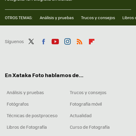
OTROS TEMAS:
Análisis y pruebas
Trucos y consejos
Libros 
Síguenos
Twit
Fac
You
Inst
RSS
Flip
ter
ebo
tub
agr
boa
ok
e
am
rd
En Xataka Foto hablamos de...
Análisis y pruebas
Trucos y consejos
Fotógrafos
Fotografía móvil
Técnicas de postproceso
Actualidad
Libros de Fotografía
Curso de Fotografía