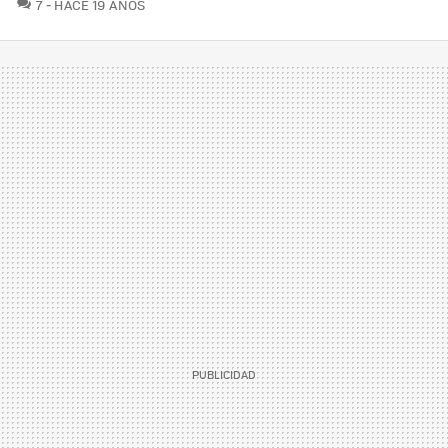
COMENTARIOS
7
HACE 19 AÑOS