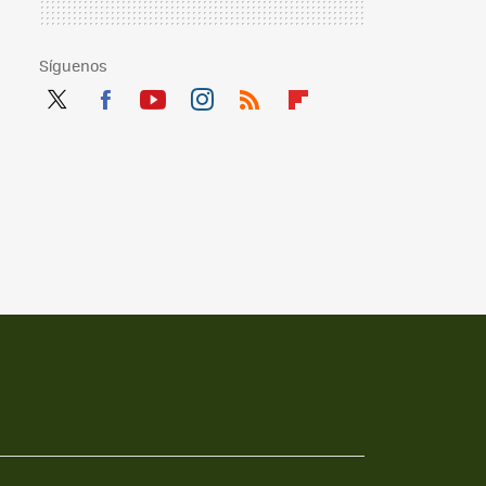
Síguenos
Twit
Fac
You
Inst
RSS
Flip
ter
ebo
tub
agr
boa
ok
e
am
rd