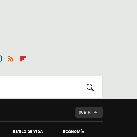
st
RSS
Flip
r
boa
m
rd
BUSCAR
SUBIR
ESTILO DE VIDA
ECONOMÍA