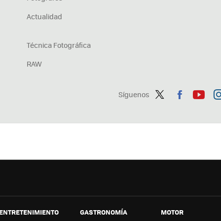
Actualidad
Técnica Fotográfica
RAW
Síguenos
Twit
Fac
You
In
ter
ebo
tub
ag
ok
e
a
ENTRETENIMIENTO
GASTRONOMÍA
MOTOR