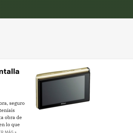
ntalla
ora, seguro
teníais
ta obra de
en lo que
ER MÁS »