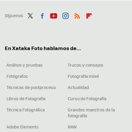
Síguenos
Twit
Fac
You
Inst
RSS
Flip
ter
ebo
tub
agr
boa
ok
e
am
rd
En Xataka Foto hablamos de...
Análisis y pruebas
Trucos y consejos
Fotógrafos
Fotografía móvil
Técnicas de postproceso
Actualidad
Libros de Fotografía
Curso de Fotografía
Técnica Fotográfica
Grandes maestros de la
fotografía
Adobe Elements
RAW