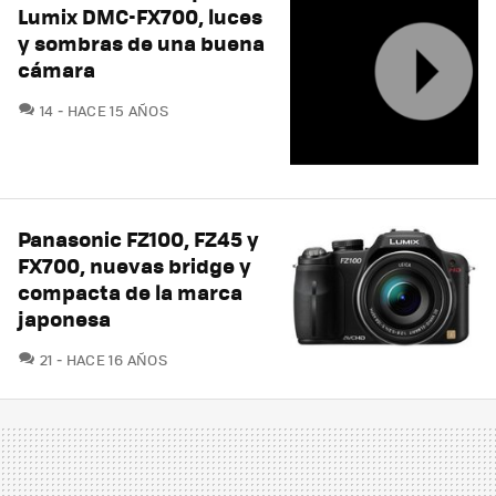
Lumix DMC-FX700, luces
y sombras de una buena
cámara
COMENTARIOS
14
HACE 15 AÑOS
Panasonic FZ100, FZ45 y
FX700, nuevas bridge y
compacta de la marca
japonesa
COMENTARIOS
21
HACE 16 AÑOS