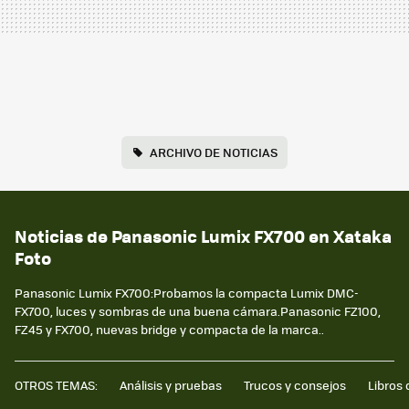
ARCHIVO DE NOTICIAS
Noticias de Panasonic Lumix FX700 en Xataka
Foto
Panasonic Lumix FX700:Probamos la compacta Lumix DMC-
FX700, luces y sombras de una buena cámara.Panasonic FZ100,
FZ45 y FX700, nuevas bridge y compacta de la marca..
OTROS TEMAS:
Análisis y pruebas
Trucos y consejos
Libros 