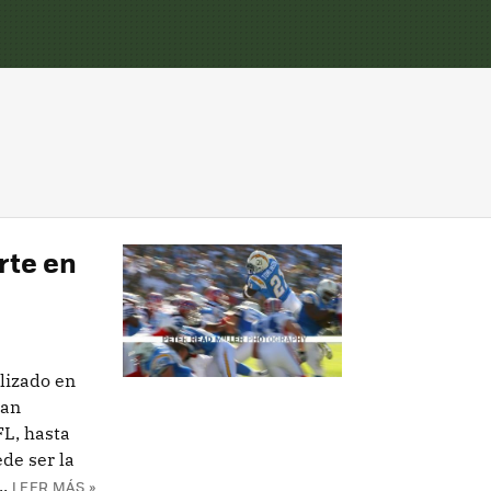
rte en
alizado en
tan
L, hasta
de ser la
.
LEER MÁS »