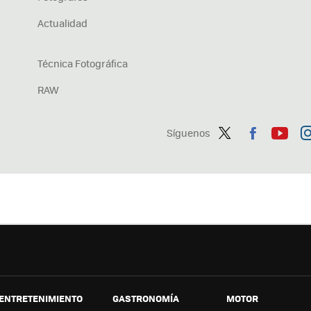
Actualidad
Técnica Fotográfica
RAW
Síguenos
Twit
Fac
You
In
ter
ebo
tub
ag
ok
e
a
ENTRETENIMIENTO
GASTRONOMÍA
MOTOR