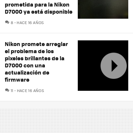
prometida para la Nikon
D7000 ya está disponible
COMENTARIOS
8
HACE 16 AÑOS
Nikon promete arreglar
el problema de los
pixeles brillantes de la
D7000 con una
actualización de
firmware
COMENTARIOS
11
HACE 16 AÑOS