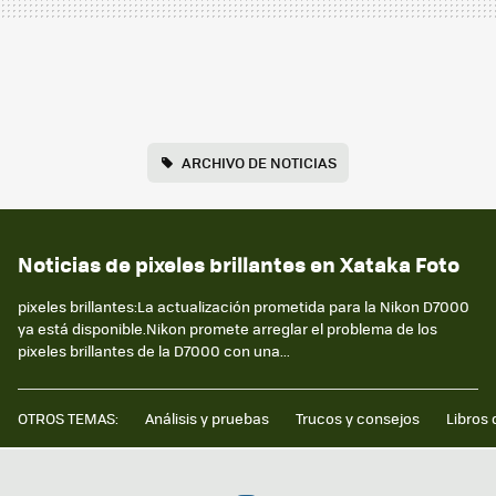
ARCHIVO DE NOTICIAS
Noticias de pixeles brillantes en Xataka Foto
pixeles brillantes:La actualización prometida para la Nikon D7000
ya está disponible.Nikon promete arreglar el problema de los
pixeles brillantes de la D7000 con una...
OTROS TEMAS:
Análisis y pruebas
Trucos y consejos
Libros 