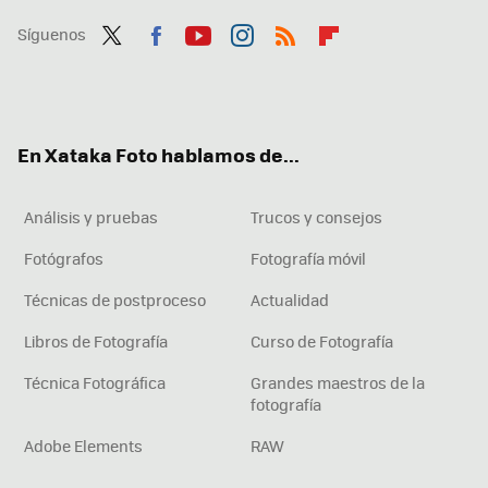
Síguenos
Twit
Fac
You
Inst
RSS
Flip
ter
ebo
tub
agr
boa
ok
e
am
rd
En Xataka Foto hablamos de...
Análisis y pruebas
Trucos y consejos
Fotógrafos
Fotografía móvil
Técnicas de postproceso
Actualidad
Libros de Fotografía
Curso de Fotografía
Técnica Fotográfica
Grandes maestros de la
fotografía
Adobe Elements
RAW