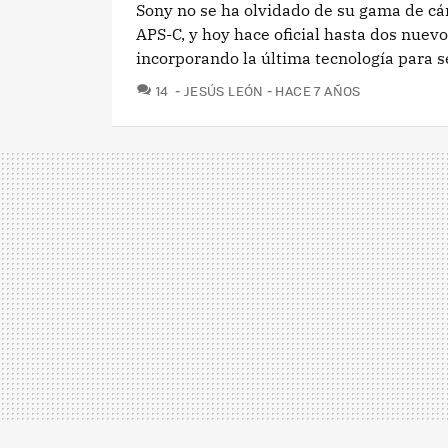
Sony no se ha olvidado de su gama de cá
APS-C, y hoy hace oficial hasta dos nue
incorporando la última tecnología para se
COMENTARIOS
14
JESÚS LEÓN
HACE 7 AÑOS