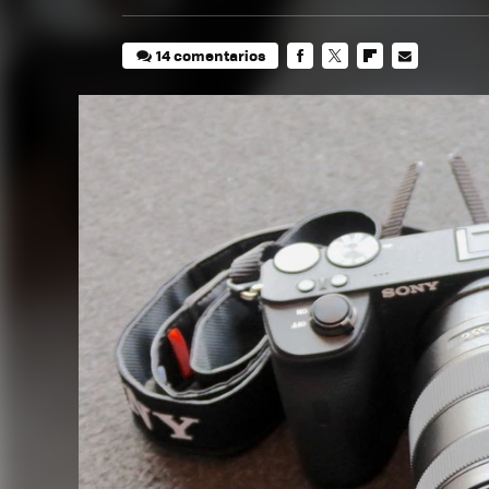
14 comentarios
FACEBOOK
TWITTER
FLIPBOARD
E-
MAIL