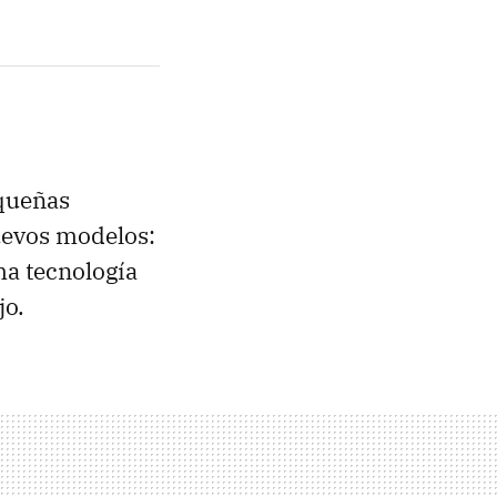
equeñas
nuevos modelos:
ma tecnología
jo.