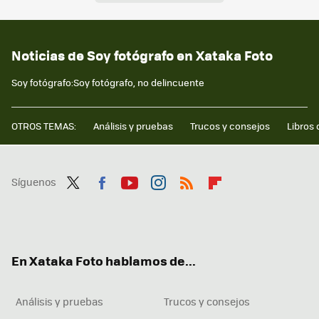
Noticias de Soy fotógrafo en Xataka Foto
Soy fotógrafo:Soy fotógrafo, no delincuente
OTROS TEMAS:
Análisis y pruebas
Trucos y consejos
Libros 
Síguenos
Twit
Fac
You
Inst
RSS
Flip
ter
ebo
tub
agr
boa
ok
e
am
rd
En Xataka Foto hablamos de...
Análisis y pruebas
Trucos y consejos