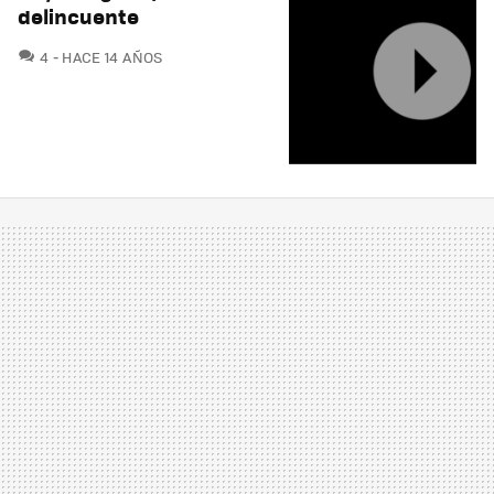
delincuente
COMENTARIOS
4
HACE 14 AÑOS