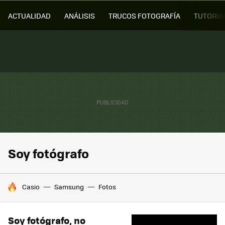
ACTUALIDAD
ANÁLISIS
TRUCOS FOTOGRAFÍA
TUTORIA
Soy fotógrafo
HOY SE HABLA DE
Casio
Samsung
Fotos
Soy fotógrafo, no