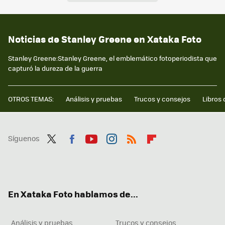
Noticias de Stanley Greene en Xataka Foto
Stanley Greene:Stanley Greene, el emblemático fotoperiodista que
capturó la dureza de la guerra
OTROS TEMAS:
Análisis y pruebas
Trucos y consejos
Libros 
Síguenos
Twit
Fac
You
Inst
RSS
Flip
ter
ebo
tub
agr
boa
ok
e
am
rd
En Xataka Foto hablamos de...
Análisis y pruebas
Trucos y consejos