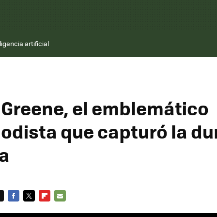
ligencia artificial
 Greene, el emblemático
iodista que capturó la du
ra
FACEBOOK
TWITTER
FLIPBOARD
E-