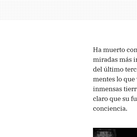
Ha muerto con 
miradas más in
del último ter
mentes lo que v
inmensas tierra
claro que su f
conciencia.