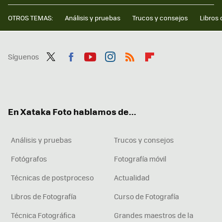
OTROS TEMAS:
Análisis y pruebas
Trucos y consejos
Libros 
Síguenos
Twit
Fac
You
Inst
RSS
Flip
ter
ebo
tub
agr
boa
ok
e
am
rd
En Xataka Foto hablamos de...
Análisis y pruebas
Trucos y consejos
Fotógrafos
Fotografía móvil
Técnicas de postproceso
Actualidad
Libros de Fotografía
Curso de Fotografía
Técnica Fotográfica
Grandes maestros de la