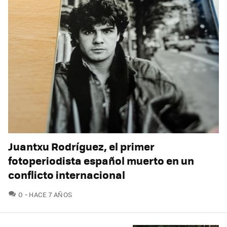
Juantxu Rodríguez, el primer
fotoperiodista español muerto en un
conflicto internacional
COMENTARIOS
0
HACE 7 AÑOS