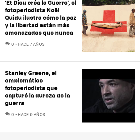
‘Et Dieu créa la Guerre’, el
fotoperiodista Noël
Quidu ilustra cómo la paz
y la libertad están más
amenazadas que nunca
COMENTARIOS
0
HACE 7 AÑOS
Stanley Greene, el
emblemático
fotoperiodista que
capturó la dureza de la
guerra
COMENTARIOS
0
HACE 9 AÑOS