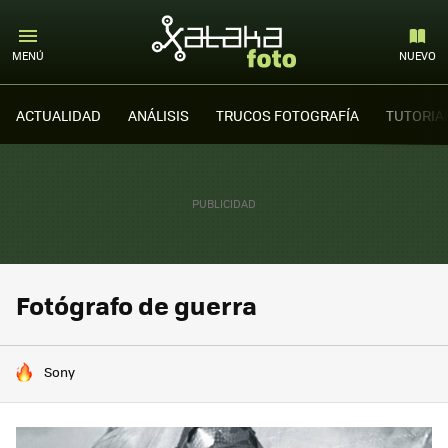
MENÚ
NUEVO
ACTUALIDAD
ANÁLISIS
TRUCOS FOTOGRAFÍA
TUTORIA
Fotógrafo de guerra
HOY SE HABLA DE
Sony