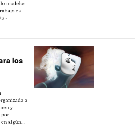
ado modelos
trabajo es
ÁS »
a
ara los
n
organizada a
únen y
 por
en algún...