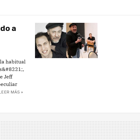
do a
la habitual
os&#8221;,
e Jeff
eculiar
LEER MÁS »