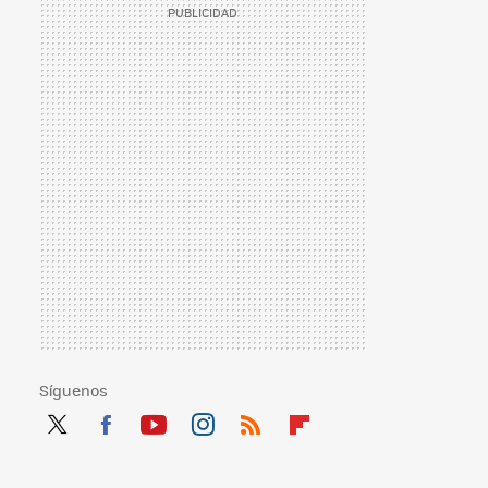
Síguenos
Twit
Fac
You
Inst
RSS
Flip