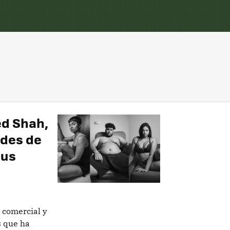
ed Shah,
ades de
sus
, comercial y
s que ha