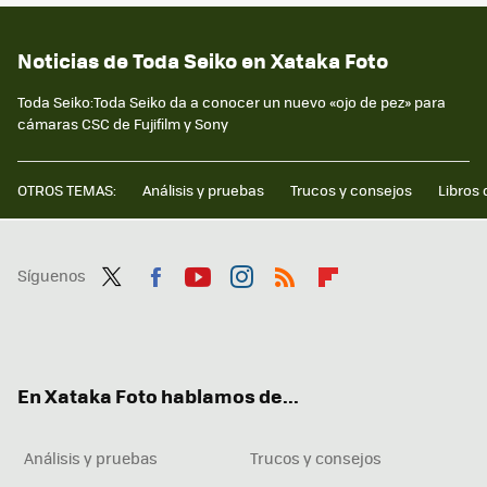
Noticias de Toda Seiko en Xataka Foto
Toda Seiko:Toda Seiko da a conocer un nuevo «ojo de pez» para
cámaras CSC de Fujifilm y Sony
OTROS TEMAS:
Análisis y pruebas
Trucos y consejos
Libros 
Síguenos
Twit
Fac
You
Inst
RSS
Flip
ter
ebo
tub
agr
boa
ok
e
am
rd
En Xataka Foto hablamos de...
Análisis y pruebas
Trucos y consejos