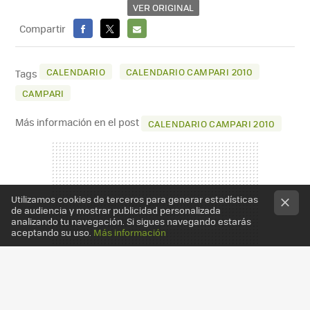
VER ORIGINAL
Compartir
FACEBOOK
X
E-
MAIL
CALENDARIO
CALENDARIO CAMPARI 2010
Tags
CAMPARI
Más información en el post
CALENDARIO CAMPARI 2010
Utilizamos cookies de terceros para generar estadísticas
de audiencia y mostrar publicidad personalizada
analizando tu navegación. Si sigues navegando estarás
aceptando su uso.
Más información