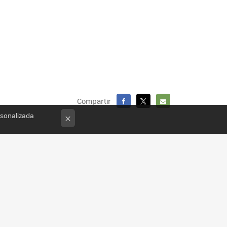
Compartir
FACEBOOK
X
E-
rsonalizada
×
MAIL