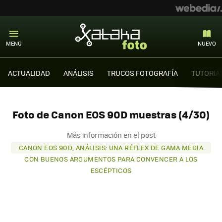
MENÚ
NUEVO
ACTUALIDAD
ANÁLISIS
TRUCOS FOTOGRAFÍA
TUTORIA
Foto de Canon EOS 90D muestras (4/30)
Más información en el post
CANON EOS 90D, ANÁLISIS: UNA RÉFLEX DE GAMA MEDIA
CON BUENOS ARGUMENTOS PARA CONVENCER A LOS
ESCÉPTICOS