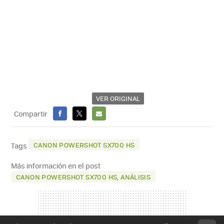
VER ORIGINAL
Compartir
FACEBOOK
X
E-
MAIL
CANON POWERSHOT SX700 HS
Tags
Más información en el post
CANON POWERSHOT SX700 HS, ANÁLISIS