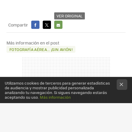
VER ORIGINAL
Compartir
FACEBOOK
X
E-
MAIL
Más información en el post
FOTOGRAFÍA AÉREA... ¡SIN AVIÓN!
Utilizamos cookies de terceros para generar estadísticas
de audiencia y mostrar publicidad personalizada
analizando tu navegación. Si sigues navegando estarás
aceptando su uso.
Más información