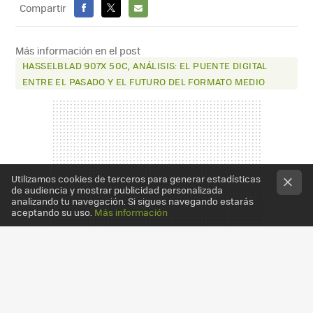
Compartir
FACEBOOK
X
E-
MAIL
Más información en el post
HASSELBLAD 907X 50C, ANÁLISIS: EL PUENTE DIGITAL
ENTRE EL PASADO Y EL FUTURO DEL FORMATO MEDIO
Utilizamos cookies de terceros para generar estadísticas
de audiencia y mostrar publicidad personalizada
analizando tu navegación. Si sigues navegando estarás
aceptando su uso.
Más información