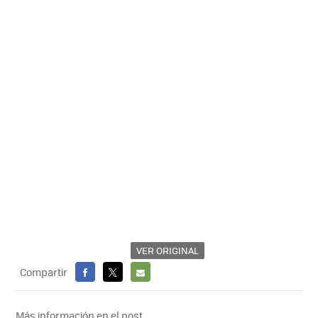
VER ORIGINAL
Compartir
FACEBOOK
X
E-
MAIL
Más información en el post