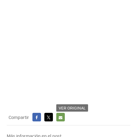
VER ORIGINAL
Compartir
FACEBOOK
X
E-
MAIL
Más información en el post