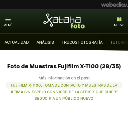
MENÚ
NUEVO
ACTUALIDAD
ANÁLISIS
TRUCOS FOTOGRAFÍA
TUTORIA
Foto de Muestras Fujifilm X-T100 (28/35)
Más información en el post
FUJIFILM X-T100, TOMA DE CONTACTO Y MUESTRAS DE LA
ÚLTIMA SIN ESPEJO CON VISOR DE LA SERIE X QUE QUIERE
SEDUCIR A UN PÚBLICO NUEVO