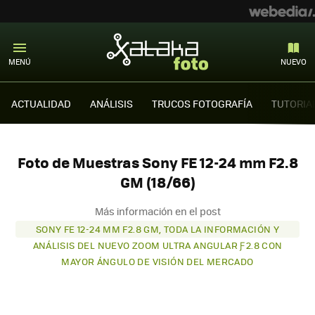
MENÚ
NUEVO
ACTUALIDAD
ANÁLISIS
TRUCOS FOTOGRAFÍA
TUTORIA
Foto de Muestras Sony FE 12-24 mm F2.8
GM (18/66)
Más información en el post
SONY FE 12-24 MM F2.8 GM, TODA LA INFORMACIÓN Y
ANÁLISIS DEL NUEVO ZOOM ULTRA ANGULAR Ƒ2.8 CON
MAYOR ÁNGULO DE VISIÓN DEL MERCADO