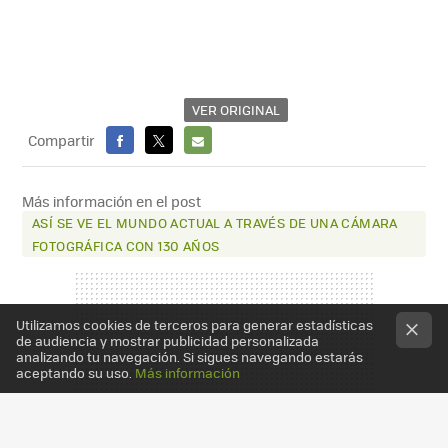
VER ORIGINAL
Compartir
FACEBOOK
X
E-
MAIL
Más información en el post
ASÍ SE VE EL MUNDO ACTUAL A TRAVÉS DE UNA CÁMARA
FOTOGRÁFICA CON 130 AÑOS
Utilizamos cookies de terceros para generar estadísticas
de audiencia y mostrar publicidad personalizada
analizando tu navegación. Si sigues navegando estarás
aceptando su uso.
Más información