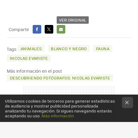
VER ORIGINAL
Compartir
FACEBOOK
X
E-
MAIL
ANIMALES
BLANCO Y NEGRO
FAUNA
Tags
NICOLAS EVARISTE
Más información en el post
DESCUBRIENDO FOTÓGRAFOS: NICOLAS EVARISTE
Utilizamos cookies de terceros para generar estadísticas
de audiencia y mostrar publicidad personalizada
analizando tu navegación. Si sigues navegando estarás
aceptando su uso.
Más información