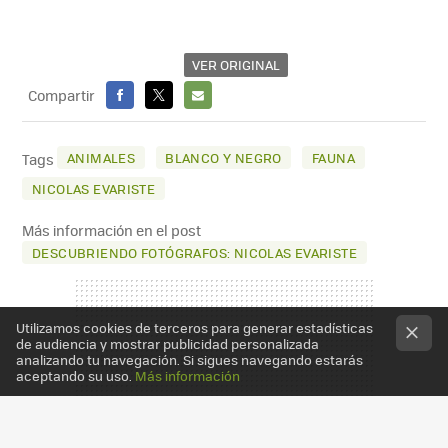
VER ORIGINAL
Compartir
FACEBOOK
X
E-
MAIL
ANIMALES
BLANCO Y NEGRO
FAUNA
Tags
NICOLAS EVARISTE
Más información en el post
DESCUBRIENDO FOTÓGRAFOS: NICOLAS EVARISTE
Utilizamos cookies de terceros para generar estadísticas
de audiencia y mostrar publicidad personalizada
analizando tu navegación. Si sigues navegando estarás
aceptando su uso.
Más información