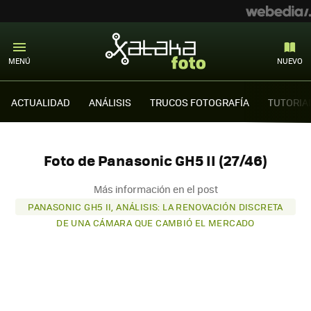
MENÚ
NUEVO
ACTUALIDAD
ANÁLISIS
TRUCOS FOTOGRAFÍA
TUTORIA
Foto de Panasonic GH5 II (27/46)
Más información en el post
PANASONIC GH5 II, ANÁLISIS: LA RENOVACIÓN DISCRETA
DE UNA CÁMARA QUE CAMBIÓ EL MERCADO