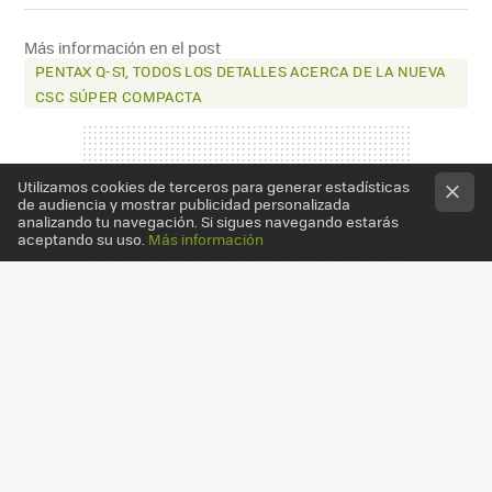
FACEBOOK
X
E-
MAIL
Más información en el post
PENTAX Q-S1, TODOS LOS DETALLES ACERCA DE LA NUEVA
CSC SÚPER COMPACTA
Utilizamos cookies de terceros para generar estadísticas
de audiencia y mostrar publicidad personalizada
analizando tu navegación. Si sigues navegando estarás
aceptando su uso.
Más información