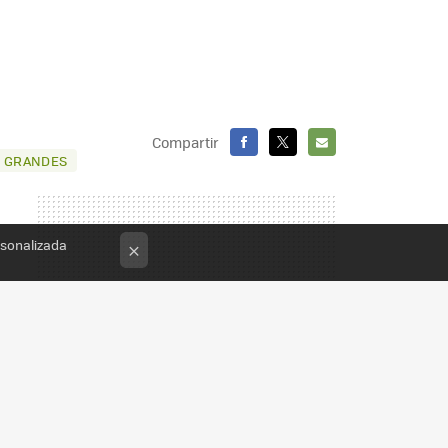
Compartir
S GRANDES
FACEBOOK
X
E-
MAIL
rsonalizada
×