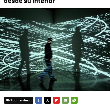
desde su interior
1 comentario
FACEBOOK
TWITTER
FLIPBOARD
E-
WHATSAPP