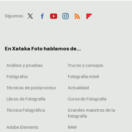
Síguenos
Twit
Fac
You
Inst
RSS
Flip
ter
ebo
tub
agr
boa
ok
e
am
rd
En Xataka Foto hablamos de...
Análisis y pruebas
Trucos y consejos
Fotógrafos
Fotografía móvil
Técnicas de postproceso
Actualidad
Libros de Fotografía
Curso de Fotografía
Técnica Fotográfica
Grandes maestros de la
fotografía
Adobe Elements
RAW