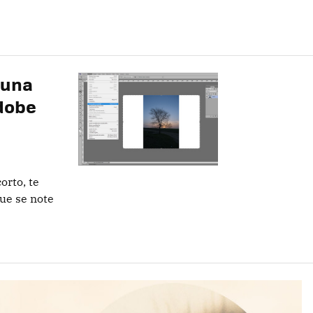
 una
dobe
orto, te
ue se note