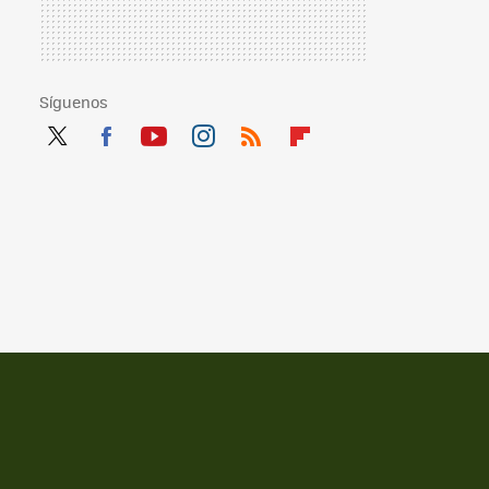
Síguenos
Twit
Fac
You
Inst
RSS
Flip
ter
ebo
tub
agr
boa
ok
e
am
rd