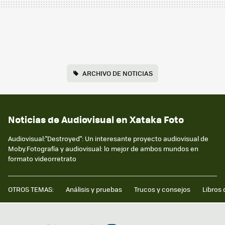
ARCHIVO DE NOTICIAS
Noticias de Audiovisual en Xataka Foto
Audiovisual:"Destroyed": Un interesante proyecto audiovisual de
Moby.Fotografía y audiovisual: lo mejor de ambos mundos en
formato videorretrato
OTROS TEMAS:
Análisis y pruebas
Trucos y consejos
Libros 