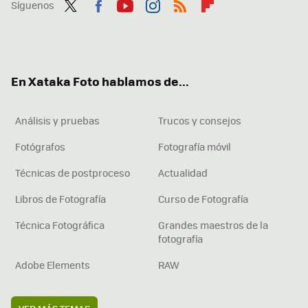
Síguenos
Twit
Fac
You
Inst
RSS
Flip
ter
ebo
tub
agr
boa
ok
e
am
rd
En Xataka Foto hablamos de...
Análisis y pruebas
Trucos y consejos
Fotógrafos
Fotografía móvil
Técnicas de postproceso
Actualidad
Libros de Fotografía
Curso de Fotografía
Técnica Fotográfica
Grandes maestros de la
fotografía
Adobe Elements
RAW